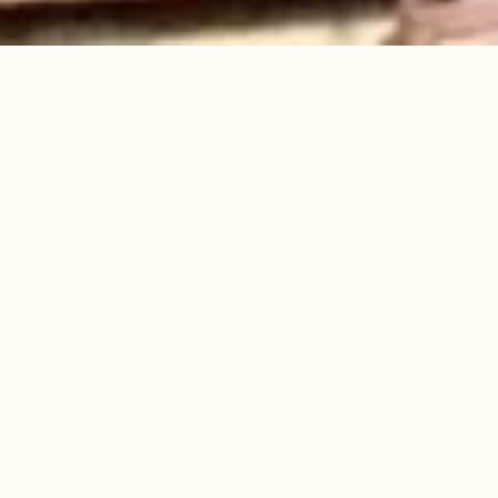
Vos envies, les contraintes du terrain
et la surface à aménager font de
chaque projet un cas
unique. Nous vous proposons la
meilleure solution pour concevoir
l’étude de votre jardin.
Votre projet est à Paris
Votre projet est en région ou à
l’étranger
Paris,
Votre projet est à